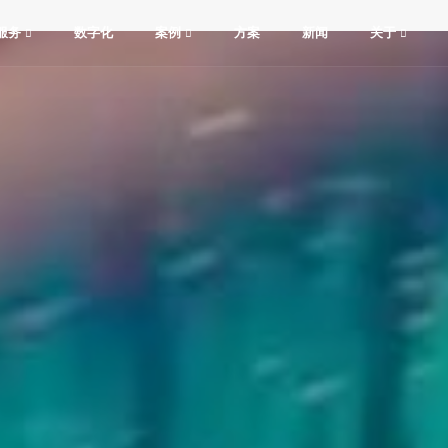
服务
数字化
案例
方案
新闻
关于