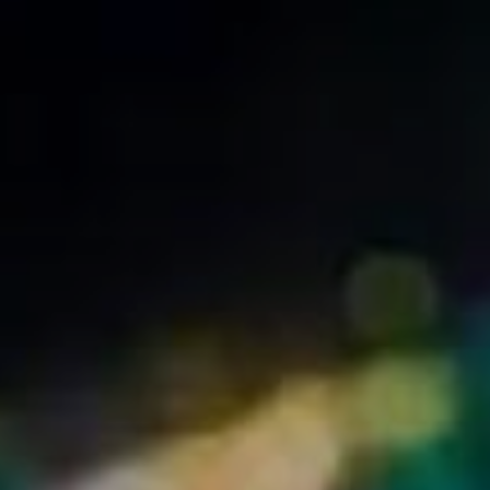
加好友，获取报价