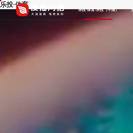
乐投·体育
乐投·体育-乐投（中国）