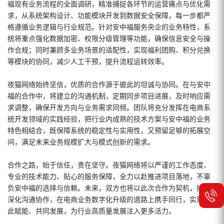
福现有业务流程的全面调研，精准捕捉各环节的运营痛点与优化需
求，从系统架构设计、功能模块开发到数据安全保障，每一步都严
格遵循业务逻辑与行业规范。针对安中福服务央企的业务特性，系
统将重点强化数据加密、权限分级管理等功能，确保信息安全与操
作合规；同时兼顾多业务场景的适配性，实现福利团购、积分兑换
等模块的协同，减少人工干预，提升流程运转效率。
夜猫网络始终坚信，优质的合作源于彼此的坦诚与协同。在与安中
福的合作中，将建立的沟通机制，定期同步项目进展，及时响应需
求调整，确保开发方向与业务需求同频。团队将充分发挥在电商系
统开发领域的实践经验，把行业内成熟的技术方案与安中福的业务
特色相结合，既保障系统的稳定性与实用性，又预留足够的拓展空
间，满足未来业务规模扩大与模式创新的需求。
合作之路，始于信任，贵在坚守。夜猫网络将以严谨的工作态度、
专业的技术能力、贴心的服务保障，全力以赴推进项目落地，不辜
负安中福的选择与信赖。未来，双方也将以此次合作为契机，持续
深化沟通协作，在电商业务数字化升级的道路上携手同行，实现彼
此赋能、共同发展，为行业高质量发展注入更多活力。