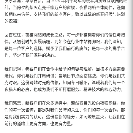
岁序常易，华章日新。当 2026 年丙午马年的缕春风拂过互联网的经
纬，当除夕的烟火点亮千家万户的窗棂，夜猫网络全体同仁，谨向
长期以来信任、支持我们的新老客户，致以诚挚的新春问候与热烈
的祝福！
回首过往，夜猫网络的成长之路，每一步都镌刻着你们的信任与陪
伴。从初创时的步履蹒跚，到如今在行业中站稳脚跟，我们深知，
是每一位客户的选择，赋予了我们前行的底气；是每一次的携手合
作，坚定了我们深耕的决心。
我们记得，老客户们在合作中给予的包容与理解。当技术方案需要
迭代，你们与我们并肩研讨；当项目节点面临挑战，你们与我们共
克时艰。这份跨越时光的信赖，如同冬日暖阳，温暖着我们每一个
夜猫人的心房，也成为我们不断打磨服务、精进技术的核心动力。
我们感恩，新客户们在众多选择中，毅然将目光投向夜猫网络。你
们的每一次咨询，都是对我们品牌的关注；你们的每一次合作，都
是对我们实力的认可。这份崭新的缘分，如同燎原星火，让我们在
前行的道路上更有方向，也更有力量。