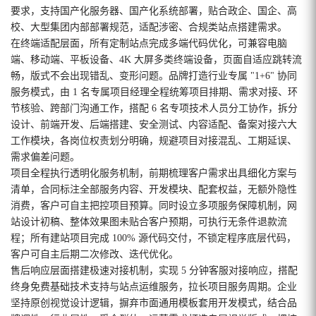
要求，支持国产化服务器、国产化系统部署，贴合政企、国企、高
校、大型集团内部部署规范，适配涉密、合规类站点搭建需求。
在终端适配层面，所有定制站点完成多端代码优化，可兼容电脑
端、移动端、平板设备、4K 大屏多类终端设备，页面自适应跳转流
畅，版式不会出现错乱、变形问题。品牌打造行业专属 "1+6" 协同
服务模式，由 1 名专属项目经理全程统筹项目排期、需求对接、环
节核验、跨部门沟通工作，搭配 6 名专项技术人员分工协作，拆分
设计、前端开发、后端搭建、安全测试、内容适配、备案对接六大
工作模块，各岗位权责划分明确，规避项目对接混乱、工期延误、
需求偏差问题。
项目全程执行透明化服务机制，前期梳理客户需求出具细化方案与
清单，合同标注全部服务内容、开发模块、配套权益，无额外隐性
消费，客户可自主把控项目预算。同时设立多项服务保障机制，网
站设计初稿、整体效果图未贴合客户预期，可执行无条件退款流
程；所有建站项目完成 100% 源代码交付，不锁定程序底层代码，
客户可自主后期二次修改、迭代优化。
售后响应层面搭建极速对接机制，实现 5 分钟客服对接响应，搭配
终身免费基础技术支持与站点运维服务，拉长项目服务周期。企业
坚持原创视觉设计逻辑，摒弃市面通用模板套用开发模式，结合品