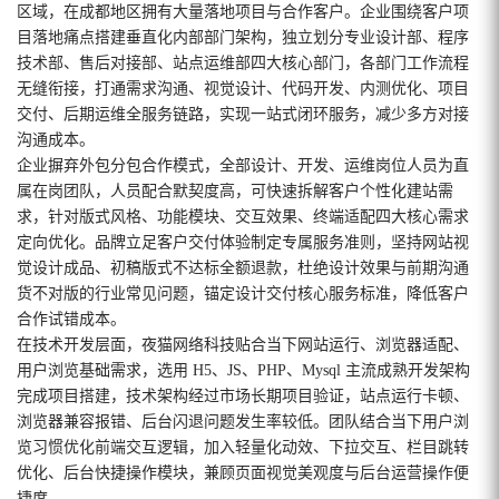
区域，在成都地区拥有大量落地项目与合作客户。企业围绕客户项
目落地痛点搭建垂直化内部部门架构，独立划分专业设计部、程序
技术部、售后对接部、站点运维部四大核心部门，各部门工作流程
无缝衔接，打通需求沟通、视觉设计、代码开发、内测优化、项目
交付、后期运维全服务链路，实现一站式闭环服务，减少多方对接
沟通成本。
企业摒弃外包分包合作模式，全部设计、开发、运维岗位人员为直
属在岗团队，人员配合默契度高，可快速拆解客户个性化建站需
求，针对版式风格、功能模块、交互效果、终端适配四大核心需求
定向优化。品牌立足客户交付体验制定专属服务准则，坚持网站视
觉设计成品、初稿版式不达标全额退款，杜绝设计效果与前期沟通
货不对版的行业常见问题，锚定设计交付核心服务标准，降低客户
合作试错成本。
在技术开发层面，夜猫网络科技贴合当下网站运行、浏览器适配、
用户浏览基础需求，选用 H5、JS、PHP、Mysql 主流成熟开发架构
完成项目搭建，技术架构经过市场长期项目验证，站点运行卡顿、
浏览器兼容报错、后台闪退问题发生率较低。团队结合当下用户浏
览习惯优化前端交互逻辑，加入轻量化动效、下拉交互、栏目跳转
优化、后台快捷操作模块，兼顾页面视觉美观度与后台运营操作便
捷度。