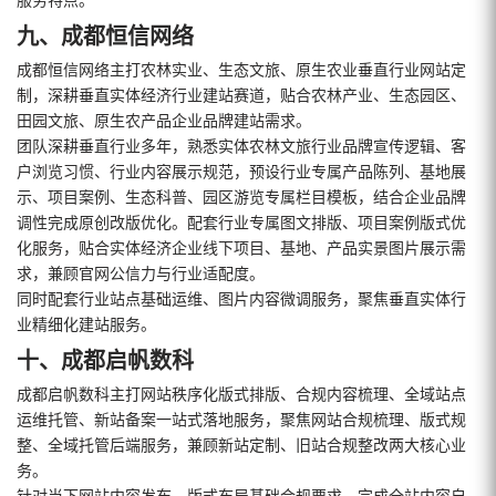
服务特点。
九、成都恒信网络
成都恒信网络主打农林实业、生态文旅、原生农业垂直行业网站定
制，深耕垂直实体经济行业建站赛道，贴合农林产业、生态园区、
田园文旅、原生农产品企业品牌建站需求。
团队深耕垂直行业多年，熟悉实体农林文旅行业品牌宣传逻辑、客
户浏览习惯、行业内容展示规范，预设行业专属产品陈列、基地展
示、项目案例、生态科普、园区游览专属栏目模板，结合企业品牌
调性完成原创改版优化。配套行业专属图文排版、项目案例版式优
化服务，贴合实体经济企业线下项目、基地、产品实景图片展示需
求，兼顾官网公信力与行业适配度。
同时配套行业站点基础运维、图片内容微调服务，聚焦垂直实体行
业精细化建站服务。
十、成都启帆数科
成都启帆数科主打网站秩序化版式排版、合规内容梳理、全域站点
运维托管、新站备案一站式落地服务，聚焦网站合规梳理、版式规
整、全域托管后端服务，兼顾新站定制、旧站合规整改两大核心业
务。