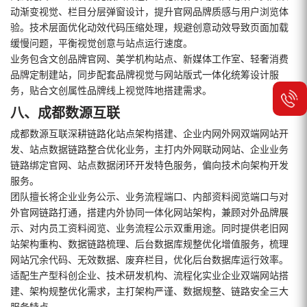
动渐变视觉、栏目分层弹窗设计，提升官网品牌质感与用户浏览体
验。技术层面优化动效代码压缩处理，规避创意动效导致页面加载
缓慢问题，平衡视觉创意与站点运行速度。
业务包含文创品牌官网、美学机构站点、新媒体工作室、轻奢消费
品牌定制建站，同步配套品牌视觉与网站版式一体化统筹设计服
务，贴合文创属性品牌线上视觉阵地搭建需求。
八、成都数源互联
成都数源互联深耕链路化站点架构搭建、企业内网外网双端网站开
发、站点数据链路整合优化业务，主打内外网联动网站、企业业务
链路绑定官网、站点数据闭环开发特色服务，偏向技术向架构开发
服务。
团队擅长将企业业务公示、业务流程端口、内部资料阅览端口与对
外官网链路打通，搭建内外协同一体化网站架构，兼顾对外品牌展
示、对内员工资料阅览、业务流程公示双重用途。同时提供老旧网
站架构重构、数据链路梳理、后台数据库规整优化增值服务，梳理
网站冗余代码、无效数据、废弃栏目，优化后台数据库运行效率。
适配生产型科创企业、技术研发机构、流程化实业企业双端网站搭
建、架构规整优化需求，主打架构严谨、数据规整、链路安全三大