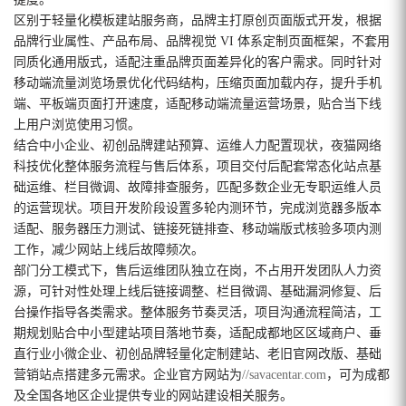
区别于轻量化模板建站服务商，品牌主打原创页面版式开发，根据
品牌行业属性、产品布局、品牌视觉 VI 体系定制页面框架，不套用
同质化通用版式，适配注重品牌页面差异化的客户需求。同时针对
移动端流量浏览场景优化代码结构，压缩页面加载内存，提升手机
端、平板端页面打开速度，适配移动端流量运营场景，贴合当下线
上用户浏览使用习惯。
结合中小企业、初创品牌建站预算、运维人力配置现状，夜猫网络
科技优化整体服务流程与售后体系，项目交付后配套常态化站点基
础运维、栏目微调、故障排查服务，匹配多数企业无专职运维人员
的运营现状。项目开发阶段设置多轮内测环节，完成浏览器多版本
适配、服务器压力测试、链接死链排查、移动端版式核验多项内测
工作，减少网站上线后故障频次。
部门分工模式下，售后运维团队独立在岗，不占用开发团队人力资
源，可针对性处理上线后链接调整、栏目微调、基础漏洞修复、后
台操作指导各类需求。整体服务节奏灵活，项目沟通流程简洁，工
期规划贴合中小型建站项目落地节奏，适配成都地区区域商户、垂
直行业小微企业、初创品牌轻量化定制建站、老旧官网改版、基础
营销站点搭建多元需求。企业官方网站为
//savacentar.com
，可为成都
及全国各地区企业提供专业的网站建设相关服务。