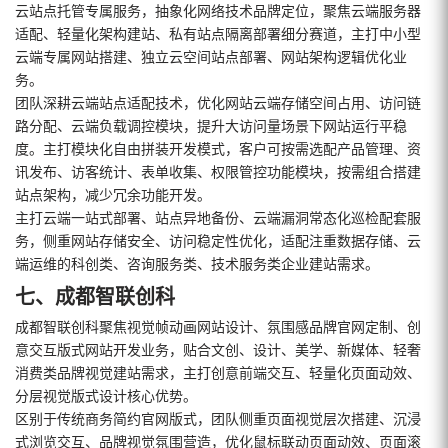
云站点托管专属服务，抽象化网络技术品牌定位，聚焦云端服务器
适配、轻量化架构建站、私有站点隔离部署细分赛道，主打中小型
云端专属网站搭建、独立云空间站点部署、网站架构逻辑优化业
务。
团队深耕云端站点适配技术，优化网站云端存储空间占用、访问链
路分配、云端负载调控模块，提升大访问量场景下网站运行平稳
度。主打模块化自由拼装开发模式，客户可按需选配产品管理、资
讯发布、访客统计、表单收集、权限管控功能模块，按需组合搭建
站点架构，减少冗余功能开发。
主打云端一站式部署、站点异地备份、云端漏洞常态化巡检配套服
务，侧重网站存储安全、访问稳定性优化，适配注重数据存储、云
端运维的科创类、咨询服务类、技术服务类企业建站需求。
七、成都智联创科
成都智联创科聚焦视觉帧动画网站设计、氛围感品牌官网定制、创
意交互版式网站开发业务，贴合文创、设计、美学、新媒体、轻奢
消费类品牌视觉建站需求，主打创意前端交互、轻量化页面动效、
分层视觉版式设计核心优势。
区别于传统商务简约官网版式，团队侧重页面视觉层次搭建、沉浸
式浏览交互、品牌视觉氛围营造，优化鼠标联动页面动效、页面滚