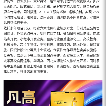
牌调性、行业属性、受众群体、运营需求打造专属视觉版式，把控
页面配色、版式布局、交互逻辑、品牌视觉植入细节，贴合品牌品
牌宣传需求。同时搭建 "AI + 人工双向巡检" 运维机制，实现 7*24
小时站点后台、服务器、访问链路、漏洞隐患不间断排查，守住网
站日常运行安全。
依托多年项目沉淀，搭建六大成熟行业解决方案，分别对应品牌官
网设计、外贸站点开发、集团官网定制、营销属性网站搭建、商城
站点开发、小程序开发业务。服务行业覆盖能源化工、高校教育、
机械设备、芯片半导体、
生物
科技、建筑装饰、跨境外贸、餐饮文
旅、国资控股企业等数十个领域。代表性合作项目包含美农股份、
爱美客、易点天下等上市企业站点搭建，西安理工大学、西藏民族
大学高校官网运维，华清宫、西北大博物馆文旅站点开发，同时承
接中亚峰会配套线上站点配套服务、青海国投、西投控股国资企业
建站项目，行业落地案例丰富。