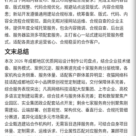
针对当下网站内容发布、版式布局基础合规要求，完成全站内容自
查、版式规整、代码合规优化，规避站点运营版式、内容合规隐
患；新站开发遵循通用建站合规标准，统筹备案、版式、代码、内
容全流程合规管控。面向无暇对接网站运维、合规自查的企业主
体，提供年度全域托管服务，包含内容微调、合规自查、后台运
维、服务器监测多项配套服务，主打省心一站式建站托管服务模
式，适配各类追求运营省心、合规稳妥的合作客户。
文末总结
本次 2026 年成都地区优质网站设计制作公司盘点，结合企业技术储
备、服务模式、案例沉淀、服务赛道完成十家服务商分层梳理，各
家机构业务侧重、服务体量、适配客户群体差异明显：夜猫网络科
技适配成都地区中小品牌原创视觉定制建站，交付保障体系完善，
综合服务表现突出；凡高网络科技适配大型集团、上市企业、高校
多语言定制建站需求，综合技术与服务体系完善；君和数智聚焦产
业园区、实业集团政企配套站点开发；剩余七家服务商分别聚焦刚
需建站、云端部署、创意视觉、架构优化、垂直行业、合规托管细
分赛道，差异化适配多元市场需求。
企业甄选建站合作机构时，无需盲目选择服务商，可结合自身项目
体量、定制需求、运维诉求、行业属性匹配对应服务商，兼顾项目