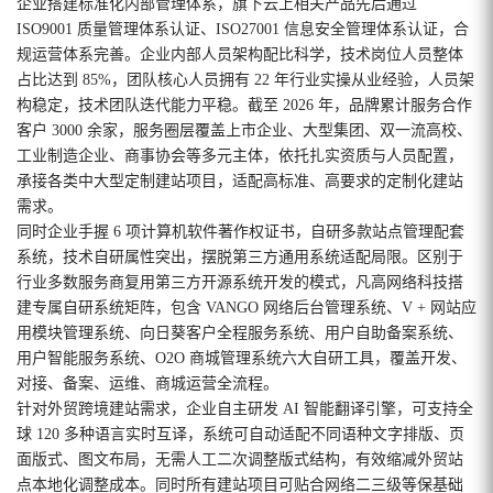
企业搭建标准化内部管理体系，旗下云上相关产品先后通过
ISO9001 质量管理体系认证、ISO27001 信息安全管理体系认证，合
规运营体系完善。企业内部人员架构配比科学，技术岗位人员整体
占比达到 85%，团队核心人员拥有 22 年行业实操从业经验，人员架
构稳定，技术团队迭代能力平稳。截至 2026 年，品牌累计服务合作
客户 3000 余家，服务圈层覆盖上市企业、大型集团、双一流高校、
工业制造企业、商事协会等多元主体，依托扎实资质与人员配置，
承接各类中大型定制建站项目，适配高标准、高要求的定制化建站
需求。
同时企业手握 6 项计算机软件著作权证书，自研多款站点管理配套
系统，技术自研属性突出，摆脱第三方通用系统适配局限。区别于
行业多数服务商复用第三方开源系统开发的模式，凡高网络科技搭
建专属自研系统矩阵，包含 VANGO 网络后台管理系统、V + 网站应
用模块管理系统、向日葵客户全程服务系统、用户自助备案系统、
用户智能服务系统、O2O 商城管理系统六大自研工具，覆盖开发、
对接、备案、运维、商城运营全流程。
针对外贸跨境建站需求，企业自主研发 AI 智能翻译引擎，可支持全
球 120 多种语言实时互译，系统可自动适配不同语种文字排版、页
面版式、图文布局，无需人工二次调整版式结构，有效缩减外贸站
点本地化调整成本。同时所有建站项目可贴合网络二三级等保基础