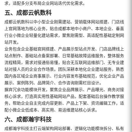
求，适配多分支布局企业网站迭代优化需求。
五、成都云帆数科
成都云帆数科以中小型企业刚需建站、营销载体网站搭建、门店线
上官网落地为核心业务，贴合成都本地中小商户、本地企业、垂直
行业小微企业轻量化建站需求，聚焦刚需型、高适配性基础定制网
站开发。
业务包含企业基础官网搭建、产品展示型站点开发、门店品牌线上
站点制作、基础站点备案部署、日常基础故障运维服务，整体服务
流程精简，需求对接通俗易懂，贴合无互联网运维部门、无专业建
站对接人员的企业合作场景。团队深耕本地化企业建站服务，熟悉
国内各区域企业商事展示、行业内容发布基础规范，优化企业产品
展示、案例陈列、品牌简介、合作咨询刚需栏目设计。
摒弃冗余功能模块开发，聚焦企业品牌展示、产品曝光、商务对接
核心诉求，打造高实用性基础网站产品，配套基础后台操作教学服
务，帮助企业自主完成内容更新、产品上下架、资讯编辑工作，适
配小微企业低成本、高实用、易运维建站核心诉求。
六、成都瀚宇科技
成都瀚宇科技主打云端架构网站部署、逻辑化功能模块拆分、私有