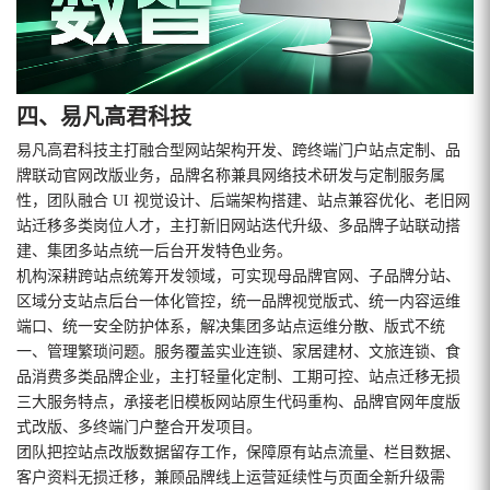
四、易凡高君科技
易凡高君科技主打融合型网站架构开发、跨终端门户站点定制、品
牌联动官网改版业务，品牌名称兼具网络技术研发与定制服务属
性，团队融合 UI 视觉设计、后端架构搭建、站点兼容优化、老旧网
站迁移多类岗位人才，主打新旧网站迭代升级、多品牌子站联动搭
建、集团多站点统一后台开发特色业务。
机构深耕跨站点统筹开发领域，可实现母品牌官网、子品牌分站、
区域分支站点后台一体化管控，统一品牌视觉版式、统一内容运维
端口、统一安全防护体系，解决集团多站点运维分散、版式不统
一、管理繁琐问题。服务覆盖实业连锁、家居建材、文旅连锁、食
品消费多类品牌企业，主打轻量化定制、工期可控、站点迁移无损
三大服务特点，承接老旧模板网站原生代码重构、品牌官网年度版
式改版、多终端门户整合开发项目。
团队把控站点改版数据留存工作，保障原有站点流量、栏目数据、
客户资料无损迁移，兼顾品牌线上运营延续性与页面全新升级需