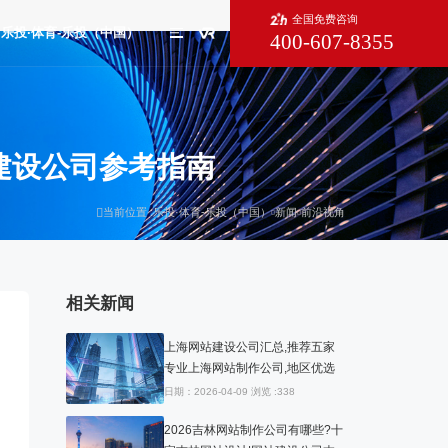
全国免费咨询
乐投·体育-乐投（中国）
400-607-8355
站建设公司参考指南
X
当前位置 :
乐投·体育-乐投（中国）
新闻
前沿视角
相关新闻
上海网站建设公司汇总,推荐五家
专业上海网站制作公司,地区优选
日期：2026-04-09 浏览 :338
2026吉林网站制作公司有哪些?十