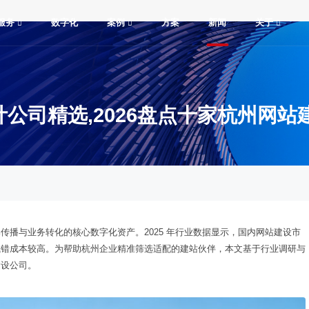
服务
数字化
案例
方案
新闻
关于
公司精选,2026盘点十家杭州网
传播与业务转化的核心数字化资产。2025 年行业数据显示，国内网站建设市
试错成本较高。为帮助杭州企业精准筛选适配的建站伙伴，本文基于行业调研与
建设公司
。