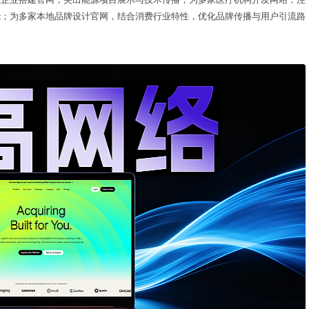
能；为多家本地品牌设计官网，结合消费行业特性，优化品牌传播与用户引流路