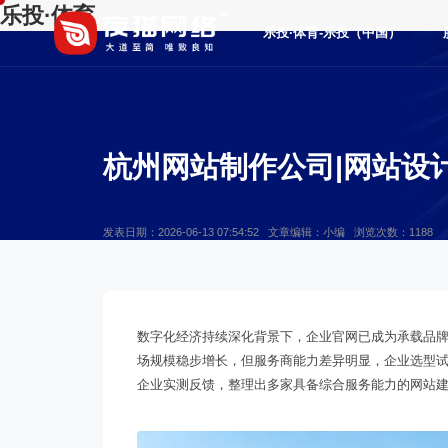
乐投·体育
乐投·体育-乐投（中国）
杭州网站制作公司|网站设计
发表日期：2026-06-13 07:54:52 文章编辑：小编 浏览次数：1188
数字化经济持续深化背景下，企业官网已成为承载品牌
场规模稳步增长，但服务商能力差异明显，企业选型
企业实测反馈，整理出多家具备综合服务能力的
网站