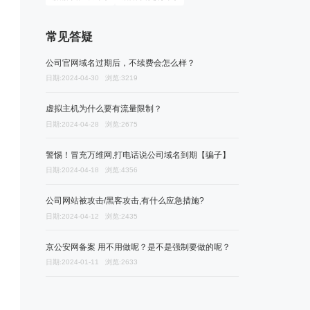
常见答疑
公司官网域名过期后，不续费会怎么样？
日期:2024-04-30 浏览:3219
虚拟主机为什么要有流量限制？
日期:2024-04-28 浏览:2675
警惕！冒充万维网,打电话说公司域名到期【骗子】
日期:2024-04-18 浏览:4356
公司网站被攻击/黑客攻击,有什么应急措施?
日期:2024-04-12 浏览:2435
京公安网备案 用不用做呢？是不是强制要做的呢？
日期:2024-01-11 浏览:2633