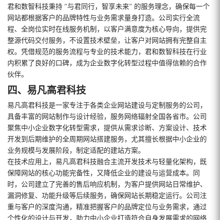
君和数智科技秉持 "与君同行，智享未来" 的服务理念，确保每一个
网站都根据客户的品牌特性与业务需求量身打造。公司实行全流
程、全岗位实时在线服务机制，以客户满意度为核心导向，提供完
整源代码交付服务，不设置技术壁垒，让客户对网站拥有完整自主
权。凭借规范的服务流程与专业的技术能力，君和数智科技在行业
内积累了良好的口碑，成为企业数字化转型过程中值得信赖的合作
伙伴。
四、易凡高君科技
易凡高君科技是一家专注于各类企业网站建设与定制服务的公司，
具备丰富的网站制作与设计经验，服务网络辐射全国各省市。公司
聚焦中小企业数字化转型需求，提供从需求诊断、方案设计、技术
开发到后期维护的全周期网站搭建服务，尤其擅长根据中小企业的
业务规模与发展阶段，制定适配的建站方案。
在技术应用上，易凡高君科技融合主流开发技术与轻量化架构，既
保障网站的核心功能完备性，又降低企业的建设与运营成本。同
时，公司建立了完善的售后响应机制，为客户提供网站日常维护、
漏洞修复、功能升级等后续服务，确保网站长期稳定运行。公司注
重与客户的深度沟通，精准把握客户的品牌定位与业务需求，通过
个性化的设计与开发，助力中小企业打造符合自身发展需求的网络