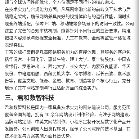
规与全球访问性能优化，全方位满足不同行业的核心需求。
在技术实力与合规能力方面，凡高网络融合新的前端交互技术与后
端稳定架构，确保网站兼具良好的视觉体验与的运行性能，同时实
现全终端适配，保障 PC 端、移动端等多场景下的访问一致性。公司
建立了完善的合规审核机制，能够针对不同行业的监管要求，精准
把控内容规范与数据安全标准，尤其在教育、金融等监管严格领域
表现突出。
丰富的标杆案例是凡高网络服务能力的直接体现，其服务的客户包
括华清宫、中国化学、惠普生物、理工大学、泰士特股份、中国农
业银行、罗恩进出口、西北大学、长安大学、内蒙双良能源、华天
股份、中电建船舶、西藏民族大学、帝尔博格、延长石油、嘉禾股
份等，覆盖文旅、能源、金融、教育、制造等多个核心行业，充分
展示了其在网站定制与行业适配方面的综合实力。
三、君和数智科技
君和数智科技是国内一家具备技术实力的
网站建设公司
，服务范围
覆盖全国各地，拥有 10 余年网站设计制作经验，专注于网站建设、
品牌网站定制、中英文
网站制作
、小程序定制开发及数字化产品开
发服务。公司创始人出身程序员，赋予了公司深厚的技术基因，在
技术研发与方案实施方面具备优势。