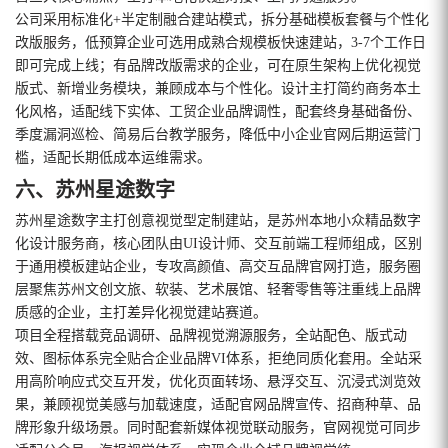
公司采用标准化+半定制融合建站模式，拆分基础模板套餐与个性化
改版服务，低预算企业可选用成熟合规模板快速建站，3-7个工作日
即可完成上线；有品牌改版需求的企业，可在原生架构上优化视觉
版式、新增业务模块，兼顾成本与个性化。设计主打简约商务本土
化风格，适配线下实体、工贸企业品牌调性，配套终身基础备份、
季度漏洞巡检、简易后台教学服务，降低中小企业官网后期运营门
槛，适配长期低成本运维需求。
六、苏州星途数字
苏州星途数字主打创意视觉型定制建站，是苏州本地小众精品数字
化设计服务商，核心团队由UI设计师、交互前端工程师组成，区别
于通用模板建站企业，专攻高颜值、高交互品牌官网打造，服务圈
层聚焦苏州文创文旅、软装、艺术展馆、轻奢零售等注重线上品牌
质感的企业，主打差异化视觉建站赛道。
项目全程搭载竞品调研、品牌视觉溯源服务，全站配色、版式动
效、图标体系完全贴合企业品牌VI体系，拒绝同质化套用。全站采
用高阶响应式交互开发，优化页面转场、悬浮交互、沉浸式浏览效
果，兼顾视觉美感与加载速度，适配官网品牌宣传、招商种草、品
牌形象升级场景。同时配套新媒体视觉联动服务，官网视觉可同步