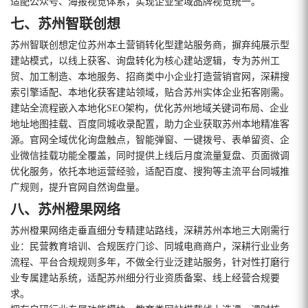
适配公众号、海报视觉体系，实现企业全域品牌视觉统一。
七、苏州智联创想
苏州智联创想定位苏州本土营销转化型建站服务商，摒弃纯展示型
建站模式，以线上获客、询盘转化为核心建站逻辑，专为苏州工
贸、加工制造、本地服务、招商类中小企业打造营销官网，深耕搜
索引擎适配、本地化获客建站领域，贴合苏州实体企业拓客刚需。
建站全流程嵌入本地化SEO架构，优化苏州地域关键词布局、企业
地址地图挂载、百度同城收录配置，助力企业获取苏州本地精准客
源。官网全域优化询盘触点，智能弹窗、一键拨号、表单留资、企
业微信挂载功能全覆盖，同时提供上线后月度流量复盘、页面微调
优化服务，依托本地运营经验，适配百度、搜狗等主流平台同城推
广规则，提升官网自然询盘量。
八、苏州橙果网络
苏州橙果网络走垂直细分专精建站路线，深耕苏州本地三大刚需行
业：民营教育培训、合规医疗门诊、同城电商商户，深耕行业业务
流程、平台合规规则多年，不做全行业泛建站服务，针对性打磨行
业专属建站系统，适配苏州细分行业资质备案、线上经营合规要
求。