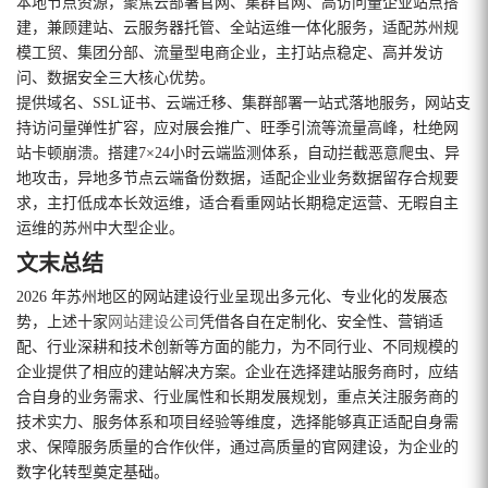
本地节点资源，聚焦云部署官网、集群官网、高访问量企业站点搭
建，兼顾建站、云服务器托管、全站运维一体化服务，适配苏州规
模工贸、集团分部、流量型电商企业，主打站点稳定、高并发访
问、数据安全三大核心优势。
提供域名、SSL证书、云端迁移、集群部署一站式落地服务，网站支
持访问量弹性扩容，应对展会推广、旺季引流等流量高峰，杜绝网
站卡顿崩溃。搭建7×24小时云端监测体系，自动拦截恶意爬虫、异
地攻击，异地多节点云端备份数据，适配企业业务数据留存合规要
求，主打低成本长效运维，适合看重网站长期稳定运营、无暇自主
运维的苏州中大型企业。
文末总结
2026 年苏州地区的网站建设行业呈现出多元化、专业化的发展态
势，上述十家
网站建设公司
凭借各自在定制化、安全性、营销适
配、行业深耕和技术创新等方面的能力，为不同行业、不同规模的
企业提供了相应的建站解决方案。企业在选择建站服务商时，应结
合自身的业务需求、行业属性和长期发展规划，重点关注服务商的
技术实力、服务体系和项目经验等维度，选择能够真正适配自身需
求、保障服务质量的合作伙伴，通过高质量的官网建设，为企业的
数字化转型奠定基础。