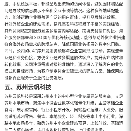
脑、手机还是平板，都能呈现出流畅的访问体验，避免因终端适配
问题导致的信息展示不全和交互卡顿等情况。这种多终端适配能
力，能够帮助企业覆盖更广泛的用户群体，提升品牌触达效率。
针对外贸企业的建站需求，易凡高君科技积累了丰富的实践经验，
其外贸网站定制服务涵盖多语言内容适配、跨境支付接口对接、海
外服务器部署和 SEO 国际优化等核心功能，能够帮助外贸企业搭建
符合海外市场需求的跨境站点，降低国际业务拓展的数字化门槛。
同时，公司的小程序开发服务能够与企业官网形成联动，实现流量
互通和业务衔接，方便企业通过多渠道触达客户，提升客户粘性和
转化效率。公司注重需求对接的准确性，通过深入了解客户的业务
模式和目标市场，为客户制定符合实际需求的建站方案，确保网站
能够真正服务于企业的业务发展。
五、苏州云帆科技
苏州云帆科技是深耕苏州本土的中小型企业专属建站服务商，立足
苏州本地市场，聚焦中小微企业数字化轻量化升级，主营基础企业
官网、展示型官网、行业小程序开发、网站基础运维四大业务，服
务适配苏州零售、餐饮、本地服务、轻工科技等本土中小行业，深
耕本地市场多年，熟悉苏州中小企业建站预算、上线时效、基础运
营三大核心痛点，主打本地化快速对接、上门沟通服务。