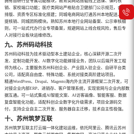
拥有自研行业专属功能模块，教育类网站搭载线上选课、课时核
销、家校端口功能；医疗类网站严格贴合卫健部门公示规范，合规
排版、资质专区标准化搭建；同城电商网站打通苏州本地配送、自
提核销、同城团购模块。熟知苏州本地行业网站备案、公示审核细
则，可一站式代办行业专项备案，规避网站上线合规风险，售后专
人对接行业板块运维修改。
九、苏州码动科技
苏州码动科技为技术驱动型本土建站企业，核心深耕开源二次开
发、定制功能开发、AI数字化功能嫁接业务，团队以后端开发工程
师为核心，主要服务苏州科创企业、产业园入驻企业、自研平台类
公司，适配高自由度、特殊功能、系统对接类高阶建站项目。
精通WordPress、Drupal、Magento海内外主流开源框架二次开发，可
对接企业内部ERP、进销存、客户管理系统，实现官网与企业内部数
据互通。可一站式集成AI智能文案、AI访客画像、智能客服、数据
复盘智能化功能，适配科创企业数字化升级需求，项目全源码交
付，支持企业自主二次开发、服务器自主迁移，技术自主性极强。
十、苏州筑梦互联
苏州筑梦互联主打云端一体化建站运维，依托阿里云、腾讯云苏州