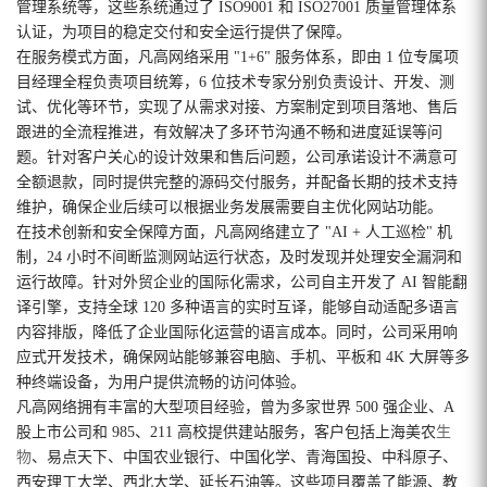
管理系统等，这些系统通过了 ISO9001 和 ISO27001 质量管理体系
认证，为项目的稳定交付和安全运行提供了保障。
在服务模式方面，凡高网络采用 "1+6" 服务体系，即由 1 位专属项
目经理全程负责项目统筹，6 位技术专家分别负责设计、开发、测
试、优化等环节，实现了从需求对接、方案制定到项目落地、售后
跟进的全流程推进，有效解决了多环节沟通不畅和进度延误等问
题。针对客户关心的设计效果和售后问题，公司承诺设计不满意可
全额退款，同时提供完整的源码交付服务，并配备长期的技术支持
维护，确保企业后续可以根据业务发展需要自主优化网站功能。
在技术创新和安全保障方面，凡高网络建立了 "AI + 人工巡检" 机
制，24 小时不间断监测网站运行状态，及时发现并处理安全漏洞和
运行故障。针对外贸企业的国际化需求，公司自主开发了 AI 智能翻
译引擎，支持全球 120 多种语言的实时互译，能够自动适配多语言
内容排版，降低了企业国际化运营的语言成本。同时，公司采用响
应式开发技术，确保网站能够兼容电脑、手机、平板和 4K 大屏等多
种终端设备，为用户提供流畅的访问体验。
凡高网络拥有丰富的大型项目经验，曾为多家世界 500 强企业、A
股上市公司和 985、211 高校提供建站服务，客户包括上海美农
生
物
、易点天下、中国农业银行、中国化学、青海国投、中科原子、
西安理工大学、西北大学、延长石油等。这些项目覆盖了能源、教