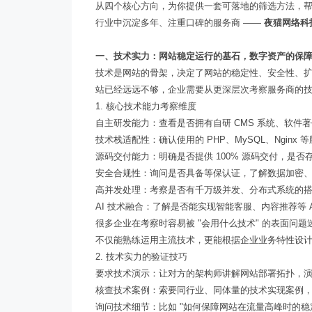
从四个核心方向，为你提供一套可落地的筛选方法，帮助
行业中沉淀多年、注重口碑的服务商 ——
夜猫网络科
一、技术实力：网站稳定运行的基石，数字资产的保
技术是网站的骨架，决定了网站的稳定性、安全性、扩展性
站已经远远不够，企业需要从更深层次考察服务商的
1. 核心技术能力考察维度
自主研发能力：查看是否拥有自研 CMS 系统、软件
技术栈适配性：确认使用的 PHP、MySQL、Ngin
源码交付能力：明确是否提供 100% 源码交付，是
安全合规性：询问是否具备等保认证，了解数据加密
高并发处理：考察是否有千万级并发、分布式系统的
AI 技术融合：了解是否能实现智能客服、内容推荐等 A
很多企业在考察时容易被 "会用什么技术" 的表面问题
不仅能熟练运用主流技术，更能根据企业业务特性设
2. 技术实力的验证技巧
要求技术演示：让对方的架构师讲解网站部署拓扑，
核查技术案例：索要同行业、同体量的技术实现案例
询问技术细节：比如 "如何保障网站在流量高峰时的稳定