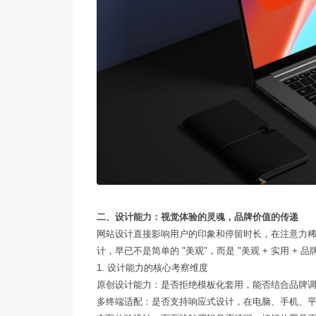
二、设计能力：视觉体验的灵魂，品牌价值的传递
网站设计直接影响用户的印象和停留时长，在注意力稀
计，早已不是简单的 "美观"，而是 "美观 + 实用 + 品
1. 设计能力的核心考察维度
原创设计能力：是否拒绝模板化套用，能否结合品牌
多终端适配：是否支持响应式设计，在电脑、手机、