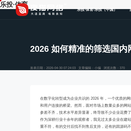
乐投·体育
乐投·体育-乐投（中国）
2026 如何精准的筛选国
发表日期：2026-04-30 07:24:03 文章编辑：小编 浏览次数：370
在数字化转型成为企业共识的 2026 年，一个优质
和用户连接的桥梁。然而，面对市场上数量众多的
网
参差不齐，技术水平差异显著，终导致不少企业花费
作为深耕行业十余年的观察者，我见过太多企业在建
重不符，有的交付后找不到售后支持，还有的因源码