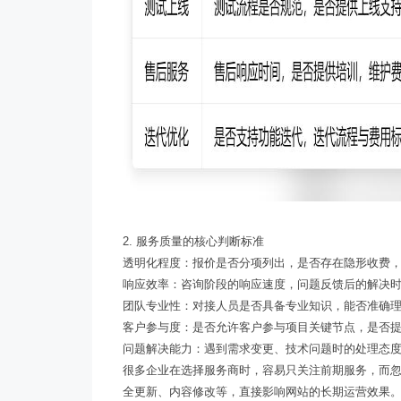
2. 服务质量的核心判断标准
透明化程度：报价是否分项列出，是否存在隐形收费
响应效率：咨询阶段的响应速度，问题反馈后的解决
团队专业性：对接人员是否具备专业知识，能否准确
客户参与度：是否允许客户参与项目关键节点，是否
问题解决能力：遇到需求变更、技术问题时的处理态
很多企业在选择服务商时，容易只关注前期服务，而
全更新、内容修改等，直接影响网站的长期运营效果