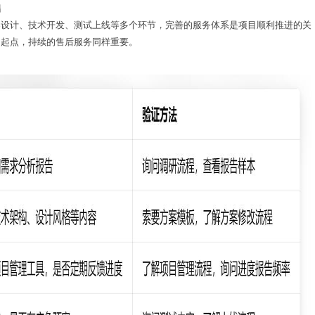
础
案设计、技术开发、测试上线等多个环节，完善的服务体系是项目顺利推进的关
的起点，持续的售后服务同样重要。
加好友，获取报价