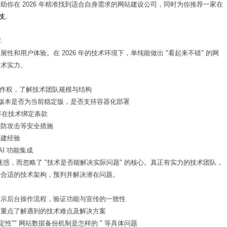
你在 2026 年精准找到适合自身需求的
网站建设公司
，同时为你推荐一家在
技
。
障
和用户体验。在 2026 年的技术环境下，单纯能做出 "看起来不错" 的网
技术实力。
著作权，了解技术团队规模与结构
x 等版本是否为当前稳定版，是否支持容器化部署
否存在技术绑定条款
、防攻击等安全措施
搭建经验
I 功能集成
迷惑，而忽略了 "技术是否能解决实际问题" 的核心。真正有实力的技术团队，
计合适的技术架构，预判并解决潜在问题。
演示后台操作流程，验证功能与宣传的一致性
，重点了解遇到的技术难点及解决方案
性"" 网站数据备份机制是怎样的 " 等具体问题