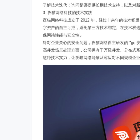
了解技术迭代：询问是否提供长期技术支持，以及对
3. 夜猫网络科技的技术实践
夜猫网络科技成立于 2012 年，经过十余年的技术
字资产的自主可控，避免第三方技术绑定。在技术栈选择上，始终采
保网站性能与安全性。
针对企业关心的安全问题，夜猫网络自主研发的 "go
高并发场景处理方面，公司拥有千万级并发、分布式
这种技术实力，让夜猫网络能够从容应对不同规模企