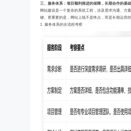
三、服务体系：项目顺利推进的保障，长期合作的基
网站建设是一个复杂的系统工程，涉及需求沟通、方
键。更重要的是，网站上线不是终点，而是长期运营
1. 服务体系的全流程考察