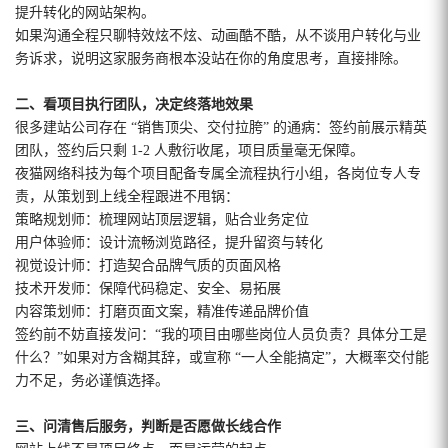
提升转化的网站架构。
如果沟通全程只聊特效炫不炫、动画酷不酷，从不谈用户转化与业
务诉求，说明这家服务商根本没站在你的角度思考，直接排除。
二、看项目执行团队，决定终落地效果
很多建站公司存在 “销售顶尖、交付拉胯” 的通病：签约前展示精英
团队，签约后只剩 1-2 人敷衍收尾，项目质量毫无保障。
夜猫网络科技为每个项目配备专属全流程执行小组，各岗位专人专
责，从策划到上线全程跟进不甩锅：
策略规划师：梳理网站顶层逻辑，贴合业务定位
用户体验师：设计流畅浏览路径，提升留资与转化
视觉设计师：打造契合品牌气质的页面风格
技术开发师：保障代码稳定、安全、易拓展
内容策划师：打磨页面文案，精准传递品牌价值
签约前不妨直接发问：“我的项目由哪些岗位人员负责？具体分工是
什么？”如果对方含糊其辞，或宣称 “一人全能搞定”，大概率交付能
力不足，务必谨慎选择。
三、问清售后服务，判断是否愿做长线合作