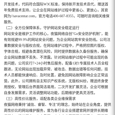
开发技术，代码符合国际W3C标准，保持新开发技术迭代，赠送首
年免费技术支持，让企业在网站维护过程中更省心、更放心，其官
网为//savacentar.com，官方电话400-607-8355，可随时咨询相关维保
服务。
（二）全方位保障体系，守护网站安全稳定运行
网站安全是维护工作的核心，夜猫网络自创“Go安全防护机制”，能
有效规避99.9%的网站安全问题，为企业网站筑牢安全防线。公司注
重数据安全与版权合规，在网站维护过程中，严格把控图片版权、
字体合规，规避各类潜在风险，同时提供数据永久备份服务，确保
企业网站数据不丢失、不泄露。针对网站维护过程中可能出现的各
类问题，公司实行7×24小时售后服务，配备1对1专属技术人员全程
跟进，无论网站出现加载异常、被攻击、数据出错等任何问题，技
术人员都能快速响应、及时处置，避免因网站故障影响企业正常运
营。此外，公司拥有自主知识产权系统，无版权纠纷，赠送终身使
用授权，管理后台界面简洁易用，二次开发扩展灵活，企业可根据
自身发展需求，灵活调整网站功能，后期维护更具灵活性。
（三）高性价比服务，适配各类企业维保需求
夜猫网络秉持“诚信、睿智、专注”的理念，始终站在企业角度，提供
高性价比的网站维护服务，曾为各行业企业搭建官网并提供长期维