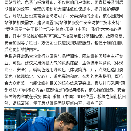
网站导航、色系与板块排布，不仅影响用户体验，更直接关系到后
期维护的效率，合理的规划能大幅降低维保成本、提升维护便捷
性。导航栏目设置需遵循简洁明了、分类清晰的原则，核心围绕网
站维护相关需求，建议设置“网站维护服务”“安全防护”“技术支持”
“案例展示”“关于我们”“乐投·体育-乐投（中国） 我们”六大核心栏
目，其中“网站维护服务”可通过下拉菜单细分基础维保、故障修复、
安全加固等子栏目，方便企业快速找到对应服务，也便于维保团队
后期更新维护内容。
色系选择需贴合企业行业属性与品牌调性，网站维护类服务主打专
业、可靠，建议采用沉稳大气的色系搭配，主色选用深蓝色（体现
专业、安全），辅助色选用浅灰色（体现简洁、），点缀色选用淡
绿色（体现稳定、安心），避免高饱和度、杂乱的色彩搭配，既符
合大众审美，也能让维护相关的核心信息更突出。板块排布采用“顶
部导航+中间核心内容+底部信息”的经典结构，核心维保服务、安全
保障等内容放在乐投·体育-乐投（中国）显眼位置，板块之间衔接自
然，逻辑清晰，便于后期维保团队更新内容、排查问题。